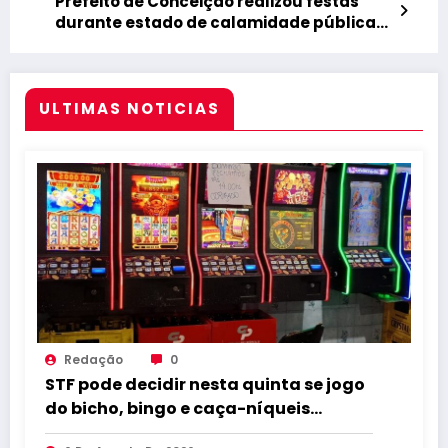
Prefeito de Conceição realizou festas
durante estado de calamidade pública
no próprio município
ULTIMAS NOTICIAS
Redação
0
STF pode decidir nesta quinta se jogo
do bicho, bingo e caça-níqueis
seguem ilegais