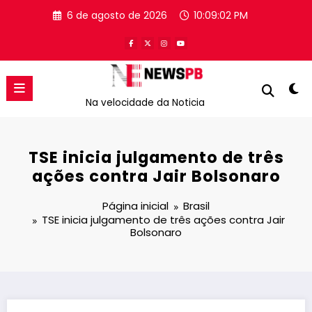
Pular
6 de agosto de 2026
10:09:02 PM
para
o
conteúdo
Na velocidade da Noticia
TSE inicia julgamento de três
ações contra Jair Bolsonaro
Página inicial
Brasil
TSE inicia julgamento de três ações contra Jair
Bolsonaro