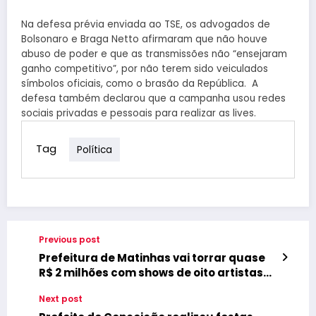
Na defesa prévia enviada ao TSE, os advogados de
Bolsonaro e Braga Netto afirmaram que não houve
abuso de poder e que as transmissões não “ensejaram
ganho competitivo”, por não terem sido veiculados
símbolos oficiais, como o brasão da República. A
defesa também declarou que a campanha usou redes
sociais privadas e pessoais para realizar as lives.
Tag
Política
Previous post
Prefeitura de Matinhas vai torrar quase
R$ 2 milhões com shows de oito artistas
para ‘Festa da Laranja’, neste fim de
Next post
semana