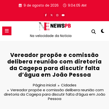
Pular
9 de agosto de 2026
9:04:06 AM
para
o
conteúdo
Na velocidade da Noticia
Vereador propõe e comissão
delibera reunião com diretoria
da Cagepa para discutir falta
d’água em João Pessoa
Página inicial
Cidades
Vereador propõe e comissão delibera reunião com
diretoria da Cagepa para discutir falta d’água em João
Pessoa