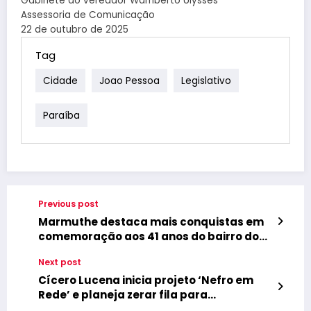
Gabinete do vereador Wamberto Ulysses
Assessoria de Comunicação
22 de outubro de 2025
Tag
Cidade
Joao Pessoa
Legislativo
Paraíba
Previous post
Marmuthe destaca mais conquistas em
comemoração aos 41 anos do bairro do
Valentina
Next post
Cícero Lucena inicia projeto ‘Nefro em
Rede’ e planeja zerar fila para
assistência a pacientes com doenças