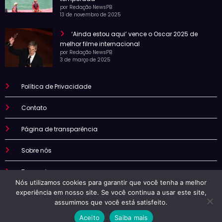
por Redação NewsPB
13 de novembro de 2025
‘Ainda estou aqui’ vence o Oscar 2025 de
melhor filme internacional
por Redação NewsPB
3 de março de 2025
Política de Privacidade
Contato
Página de transparência
Sobre nós
Termo de uso
Nós utilizamos cookies para garantir que você tenha a melhor
experiência em nosso site. Se você continua a usar este site,
assumimos que você está satisfeito.
Aceito
Saiba mais
Newspb | Powered By
SpiceThemes