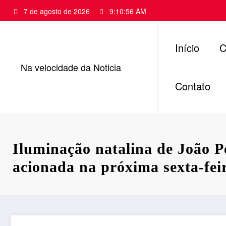
Pular
7 de agosto de 2026
9:10:57 AM
para
o
conteúdo
Início
C
Na velocidade da Noticia
Contato
Iluminação natalina de João P
acionada na próxima sexta-fei