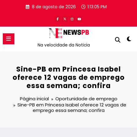
Pular
8 de agosto de 2026
1:13:06 PM
para
o
conteúdo
Na velocidade da Noticia
Sine-PB em Princesa Isabel
oferece 12 vagas de emprego
essa semana; confira
Página inicial
Oportunidade de emprego
Sine-PB em Princesa Isabel oferece 12 vagas de
emprego essa semana; confira