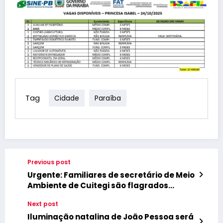
Tag
Cidade
Paraíba
Previous post
Urgente: Familiares de secretário de Meio
Ambiente de Cuitegi são flagrados
usando ônibus escolar para passeio na
Next post
Baía da Traição
Iluminação natalina de João Pessoa será